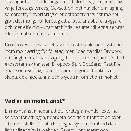
lösningar för IT-avdelningar till att bli en avgörande del av
varje företags vardag. Oavsett om det handlar om lagring,
samarbete, filöverföring eller datahantering, har molnet
gjort det möjligt för företag att arbeta snabbare, tryggare
och mer effektivt – utan att binda resurser till egna servrar
eller komplicerad infrastruktur.
Dropbox Business är ett av de mest etablerade systemen
inom molnlagring för företag, men i dag handlar Dropbox
om långt mer än bara lagring. Plattformen erbjuder ett helt
ekosystem av tjänster, Dropbox Sign, DocSend, Fast File
Share och Replay, som tillsammans gör det enkelt att
skapa, dela, godkänna och skydda information i molnet.
Vad är en molntjänst?
En molntjänst innebär att ett företag använder externa
servrar för att lagra, bearbeta och dela information över
internet, istället för att driva egna system lokalt. All data
finns tillgänglig via webben. Säkert, uppdaterat och